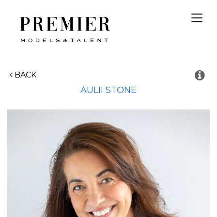
Toggl
navig
BACK
AULII
STONE